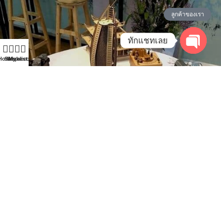
ลูกค้าของเรา
ทักแชทเลย
Open
Home
Shop
Wishlist
My account
chaty