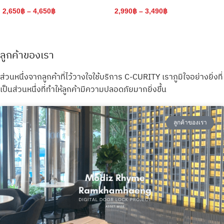
Lock Latch Smart Lock สมาร์ทล็อค
14,900
฿
ลูกบิดประตูดิจิตอล 4 ระบบ
1,850
฿
–
2,890
฿
ลูกค้าของเรา
ส่วนหนึ่งจากลูกค้าที่ไว้วางใจใช้บริการ C-CURITY เราภูมิใจอย่างยิ่งที่
เป็นส่วนหนึ่งที่ทำให้ลูกค้ามีความปลอดภัยมากยิ่งขึ้น
ลูกค้าของเรา