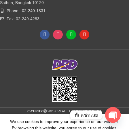
Sathon, Bangkok 10120
Phone : 02-240-1331
Fax: 02-249-4283
C-CURITY
2025 CREATED BY
C-CURITY Co.ltd
.
ทักแชทเลย
We use cookies to improve your experience on our website.
Open
idebar
Home
Shop
Wishlist
My account
By browsing this website, you agree to our use of cookies.