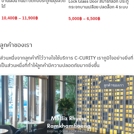
บานเลื่อน กันน้ำ ติดกับประตูที่มีมุ้งลวด
Lock Glass Door สมาร์ทล็อก ประตู
ได้
กระจกบานเปลือย ปลดล็อก 4 ระบบ
10,400
฿
–
11,900
฿
5,000
฿
–
6,500
฿
ลูกค้าของเรา
ส่วนหนึ่งจากลูกค้าที่ไว้วางใจใช้บริการ C-CURITY เราภูมิใจอย่างยิ่งที่
เป็นส่วนหนึ่งที่ทำให้ลูกค้ามีความปลอดภัยมากยิ่งขึ้น
ลูกค้าของเรา