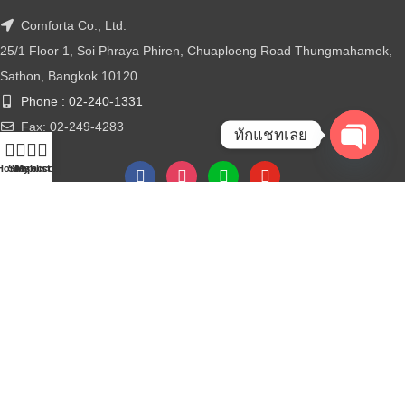
Comforta Co., Ltd.
25/1 Floor 1, Soi Phraya Phiren, Chuaploeng Road Thungmahamek,
Sathon, Bangkok 10120
Phone : 02-240-1331
Fax: 02-249-4283
ทักแชทเลย
Open
Home
Shop
Wishlist
My account
chaty