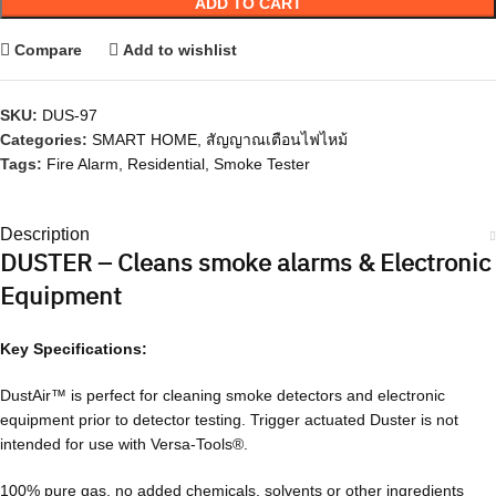
ADD TO CART
Compare
Add to wishlist
SKU:
DUS-97
Categories:
SMART HOME
,
สัญญาณเตือนไฟไหม้
Tags:
Fire Alarm
,
Residential
,
Smoke Tester
Description
DUSTER – Cleans smoke alarms & Electronic
Equipment
Key Specifications:
DustAir™ is perfect for cleaning smoke detectors and electronic
equipment prior to detector testing. Trigger actuated Duster is not
intended for use with Versa-Tools®.
100% pure gas, no added chemicals, solvents or other ingredients