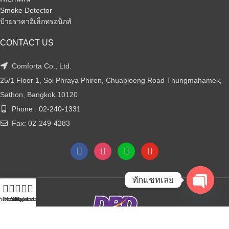
Smoke Detector
ป้ายราคาอิเล็กทรอนิกส์
CONTACT US
Comforta Co., Ltd.
25/1 Floor 1, Soi Phraya Phiren, Chuaploeng Road Thungmahamek,
Sathon, Bangkok 10120
Phone : 02-240-1331
Fax: 02-249-4283
ทักแชทเลย
Open
ilters
Home
Shop
Wishlist
My account
chaty